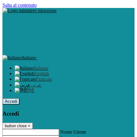
Salta al contenuto
Italiano
Italiano
English
Français
عربى
हिंदी
Accedi
Accedi
button close
×
Nome Utente