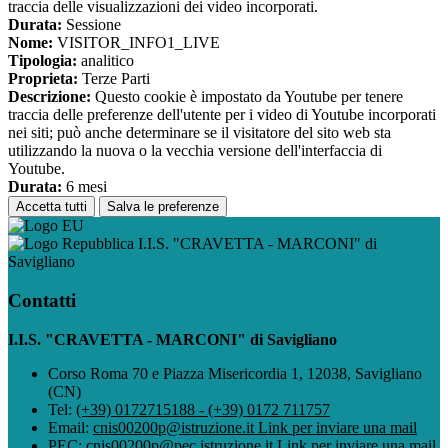
traccia delle visualizzazioni dei video incorporati.
Durata:
Sessione
Nome:
VISITOR_INFO1_LIVE
Tipologia:
analitico
Proprieta:
Terze Parti
Descrizione:
Questo cookie è impostato da Youtube per tenere
traccia delle preferenze dell'utente per i video di Youtube incorporati
nei siti; può anche determinare se il visitatore del sito web sta
utilizzando la nuova o la vecchia versione dell'interfaccia di
Youtube.
Durata:
6 mesi
Accetta tutti
Salva le preferenze
I.I.S. "CRAVETTA - MARCONI" di
Savigliano
Contatti
I.I.S. "CRAVETTA - MARCONI" di Savigliano
Corso Roma 70 e Piazza Misericordia 1, 12038, Savigliano
(CN)
Tel:
(+39) 0172715188 - (+39) 0172 711757
Email:
cnis00200p@istruzione.it
Link per inviare una mail
PEC:
cnis00200p@pec.istruzione.it
Link per inviare una mail