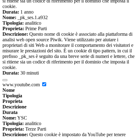
si ritiene sia un codice di riferimento per il dominio che imposta il
cookie.
Durata:
1 anno
Nome:
_pk_ses.1.a932
Tipologia:
analitico
Proprieta:
Prime Parti
Descrizione:
Questo nome di cookie è associato alla piattaforma di
analisi web open source Piwik. Viene utilizzato per aiutare i
proprietari di siti Web a monitorare il comportamento dei visitatori e
misurare le prestazioni del sito. È un cookie di tipo pattern, in cui il
prefisso _pk_ses è seguito da una breve serie di numeri e lettere, che
si ritiene sia un codice di riferimento per il dominio che imposta il
cookie.
Durata:
30 minuti
www.youtube.com
Nome
Tipologia
Proprieta
Descrizione
Durata
Nome:
YSC
Tipologia:
analitico
Proprieta:
Terze Parti
Descrizione:
Questo cookie è impostato da YouTube per tenere