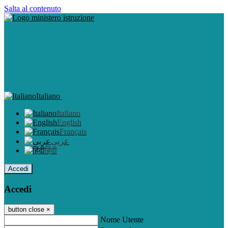
Salta al contenuto
Italiano
Italiano
English
Français
عربى
हिंदी
Accedi
Accedi
button close
×
Nome Utente