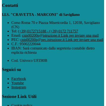
Contatti
I.I.S. "CRAVETTA - MARCONI" di Savigliano
Corso Roma 70 e Piazza Misericordia 1, 12038, Savigliano
(CN)
Tel:
(+39) 0172715188 - (+39) 0172 711757
Email:
cnis00200p@istruzione.it
Link per inviare una mail
PEC:
cnis00200p@pec.istruzione.it
Link per inviare una mail
C.F.: 95002220044
IBAN: Sarà comunicato dalla segreteria contabile dietro
esplicita richiesta
Cod. Univoco UFZ80B
Seguici su
Facebook
Youtube
Instagram
Sezione Link Utili
Cookie policy