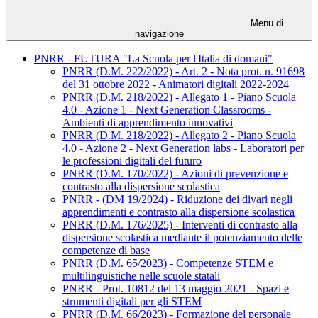
Menu di
navigazione
PNRR - FUTURA "La Scuola per l'Italia di domani"
PNRR (D.M. 222/2022) - Art. 2 - Nota prot. n. 91698
del 31 ottobre 2022 - Animatori digitali 2022-2024
PNRR (D.M. 218/2022) - Allegato 1 - Piano Scuola
4.0 - Azione 1 - Next Generation Classrooms -
Ambienti di apprendimento innovativi
PNRR (D.M. 218/2022) - Allegato 2 - Piano Scuola
4.0 - Azione 2 - Next Generation labs - Laboratori per
le professioni digitali del futuro
PNRR (D.M. 170/2022) - Azioni di prevenzione e
contrasto alla dispersione scolastica
PNRR - (DM 19/2024) - Riduzione dei divari negli
apprendimenti e contrasto alla dispersione scolastica
PNRR (D.M. 176/2025) - Interventi di contrasto alla
dispersione scolastica mediante il potenziamento delle
competenze di base
PNRR (D.M. 65/2023) - Competenze STEM e
multilinguistiche nelle scuole statali
PNRR - Prot. 10812 del 13 maggio 2021 - Spazi e
strumenti digitali per gli STEM
PNRR (D.M. 66/2023) - Formazione del personale