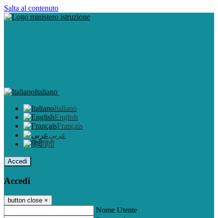
Salta al contenuto
Italiano
Italiano
English
Français
عربى
हिंदी
Accedi
Accedi
button close
×
Nome Utente