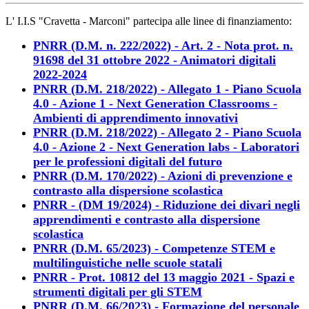
L' I.I.S "Cravetta - Marconi" partecipa alle linee di finanziamento:
PNRR (D.M. n. 222/2022) - Art. 2 - Nota prot. n.
91698 del 31 ottobre 2022 - Animatori digitali
2022-2024
PNRR (D.M. 218/2022) - Allegato 1 - Piano Scuola
4.0 - Azione 1 - Next Generation Classrooms -
Ambienti di apprendimento innovativi
PNRR (D.M. 218/2022) - Allegato 2 - Piano Scuola
4.0 - Azione 2 - Next Generation labs - Laboratori
per le professioni digitali del futuro
PNRR (D.M. 170/2022) - Azioni di prevenzione e
contrasto alla dispersione scolastica
PNRR - (DM 19/2024) - Riduzione dei divari negli
apprendimenti e contrasto alla dispersione
scolastica
PNRR (D.M. 65/2023) - Competenze STEM e
multilinguistiche nelle scuole statali
PNRR - Prot. 10812 del 13 maggio 2021 - Spazi e
strumenti digitali per gli STEM
PNRR (D.M. 66/2023) - Formazione del personale