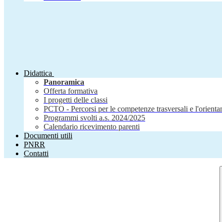
Didattica
Panoramica
Offerta formativa
I progetti delle classi
PCTO - Percorsi per le competenze trasversali e l'orient
Programmi svolti a.s. 2024/2025
Calendario ricevimento parenti
Documenti utili
PNRR
Contatti