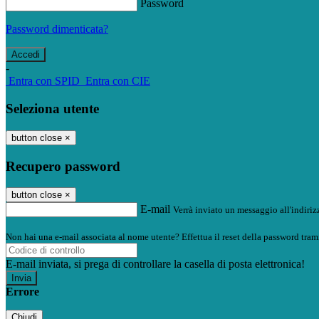
Password
Password dimenticata?
-
Entra con SPID
Entra con CIE
Seleziona utente
button close
×
Recupero password
button close
×
E-mail
Verrà inviato un messaggio all'indirizz
Non hai una e-mail associata al nome utente? Effettua il reset della password tram
E-mail inviata, si prega di controllare la casella di posta elettronica!
Errore
Chiudi