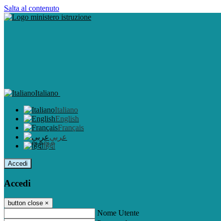
Salta al contenuto
Italiano
Italiano
English
Français
عربى
हिंदी
Accedi
Accedi
button close
×
Nome Utente