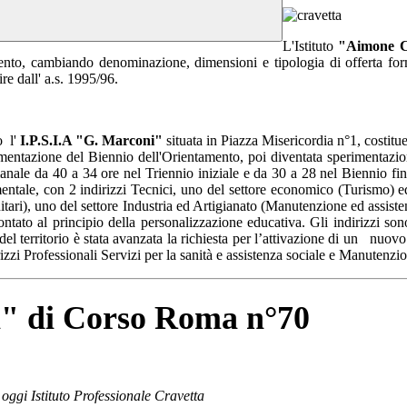
L'Istituto
"Aimone C
nto, cambiando denominazione, dimensioni e tipologia di offerta format
ire dall' a.s. 1995/96.
o l'
I.P.S.I.A "G. Marconi"
situata in Piazza Misericordia n°1, costitue
sperimentazione del Biennio dell'Orientamento, poi diventata speriment
imanale da 40 a 34 ore nel Triennio iniziale e da 30 a 28 nel Biennio fi
entale, con 2 indirizzi Tecnici,
uno del settore economico (Turismo) ed
itari), uno del settore Industria ed Artigianato (Manutenzione ed assist
ontato al principio della personalizzazione educativa.
Gli indirizzi son
del territorio è stata avanzata la richiesta per l’attivazione di un
nuovo 
irizzi Professionali Servizi per la sanità e assistenza sociale e Manutenzi
a" di Corso Roma n°70
oggi Istituto Professionale Cravetta