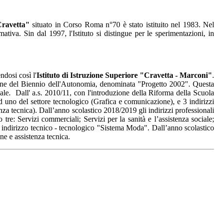
ravetta"
situato in Corso Roma n°70 è stato istituito nel 1983. Nel
iva. Sin dal 1997, l'Istituto si distingue per le sperimentazioni, in
ndosi così l'
Istituto di Istruzione Superiore "Cravetta - Marconi"
.
azione del Biennio dell'Autonomia, denominata "Progetto 2002". Questa
nale. Dall' a.s. 2010/11, con l'introduzione della Riforma della Scuola
 uno del settore tecnologico (Grafica e comunicazione), e 3 indirizzi
enza tecnica).
Dall’anno scolastico 2018/2019 gli indirizzi professionali
o tre: Servizi commerciali; Servizi per la sanità e l’assistenza sociale;
indirizzo tecnico - tecnologico "Sistema Moda".
Dall’anno scolastico
one e assistenza tecnica.