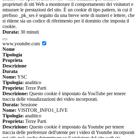
proprietari di siti Web a monitorare il comportamento dei visitatori e
misurare le prestazioni del sito. È un cookie di tipo pattern, in cui il
prefisso _pk_ses è seguito da una breve serie di numeri e lettere, che
si ritiene sia un codice di riferimento per il dominio che imposta il
cookie.
Durata:
30 minuti
www.youtube.com
Nome
Tipologia
Proprieta
Descrizione
Durata
Nome:
YSC
Tipologia:
analitico
Proprieta:
Terze Parti
Descrizione:
Questo cookie è impostato da YouTube per tenere
traccia delle visualizzazioni dei video incorporati.
Durata:
Sessione
Nome:
VISITOR_INFO1_LIVE
Tipologia:
analitico
Proprieta:
Terze Parti
Descrizione:
Questo cookie è impostato da Youtube per tenere
traccia delle preferenze dell'utente per i video di Youtube incorporati
nei siti; può anche determinare se il visitatore del sito web sta