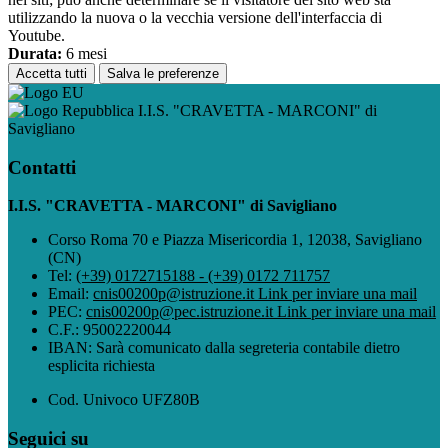
utilizzando la nuova o la vecchia versione dell'interfaccia di
Youtube.
Durata:
6 mesi
Accetta tutti
Salva le preferenze
I.I.S. "CRAVETTA - MARCONI" di
Savigliano
Contatti
I.I.S. "CRAVETTA - MARCONI" di Savigliano
Corso Roma 70 e Piazza Misericordia 1, 12038, Savigliano
(CN)
Tel:
(+39) 0172715188 - (+39) 0172 711757
Email:
cnis00200p@istruzione.it
Link per inviare una mail
PEC:
cnis00200p@pec.istruzione.it
Link per inviare una mail
C.F.: 95002220044
IBAN: Sarà comunicato dalla segreteria contabile dietro
esplicita richiesta
Cod. Univoco UFZ80B
Seguici su