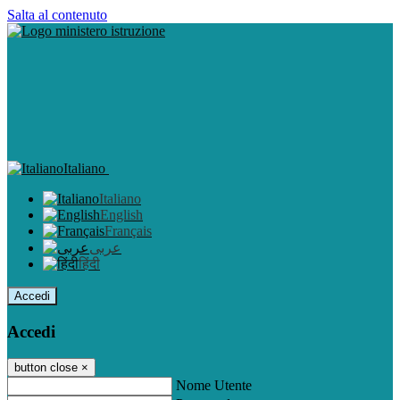
Salta al contenuto
Italiano
Italiano
English
Français
عربى
हिंदी
Accedi
Accedi
button close
×
Nome Utente