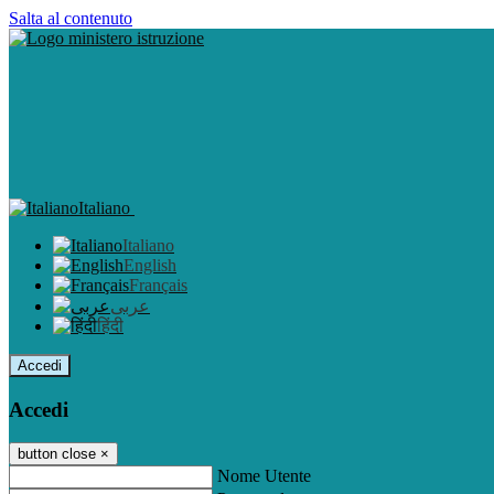
Salta al contenuto
Italiano
Italiano
English
Français
عربى
हिंदी
Accedi
Accedi
button close
×
Nome Utente