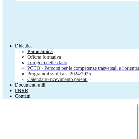
Didattica
Panoramica
Offerta formativa
I progetti delle classi
PCTO - Percorsi per le competenze trasversali e l'orient
Programmi svolti a.s. 2024/2025
Calendario ricevimento parenti
Documenti utili
PNRR
Contatti