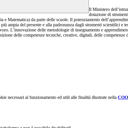
Il Ministero dell’istr
dotazione di strumenti
 e Matematica) da parte delle scuole. Il potenziamento dell’apprendimen
 più ampia del presente e alla padronanza dagli strumenti scientifici e tec
avoro. L’innovazione delle metodologie di insegnamento e apprendimento
isizione delle competenze tecniche, creative, digitali, delle competenze
kie necessari al funzionamento ed utili alle finalità illustrate nella
COO
attaforma e non è possibile disabilitarli.