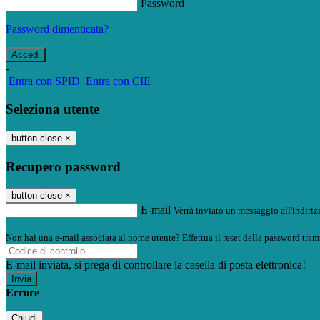
Password
Password dimenticata?
-
Entra con SPID
Entra con CIE
Seleziona utente
button close
×
Recupero password
button close
×
E-mail
Verrà inviato un messaggio all'indirizz
Non hai una e-mail associata al nome utente? Effettua il reset della password tram
E-mail inviata, si prega di controllare la casella di posta elettronica!
Errore
Chiudi