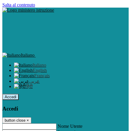
Salta al contenuto
Italiano
Italiano
English
Français
عربى
हिंदी
Accedi
Accedi
button close
×
Nome Utente