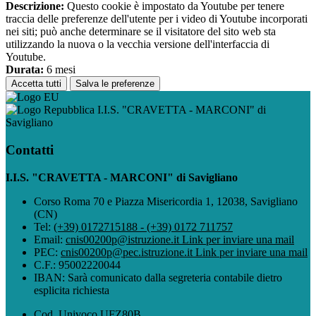
Descrizione:
Questo cookie è impostato da Youtube per tenere
traccia delle preferenze dell'utente per i video di Youtube incorporati
nei siti; può anche determinare se il visitatore del sito web sta
utilizzando la nuova o la vecchia versione dell'interfaccia di
Youtube.
Durata:
6 mesi
Accetta tutti
Salva le preferenze
I.I.S. "CRAVETTA - MARCONI" di
Savigliano
Contatti
I.I.S. "CRAVETTA - MARCONI" di Savigliano
Corso Roma 70 e Piazza Misericordia 1, 12038, Savigliano
(CN)
Tel:
(+39) 0172715188 - (+39) 0172 711757
Email:
cnis00200p@istruzione.it
Link per inviare una mail
PEC:
cnis00200p@pec.istruzione.it
Link per inviare una mail
C.F.: 95002220044
IBAN: Sarà comunicato dalla segreteria contabile dietro
esplicita richiesta
Cod. Univoco UFZ80B