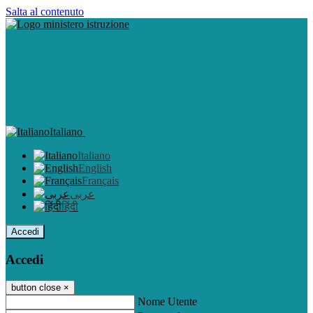
Salta al contenuto
Italiano
Italiano
English
Français
عربى
हिंदी
Accedi
Accedi
button close
×
Nome Utente