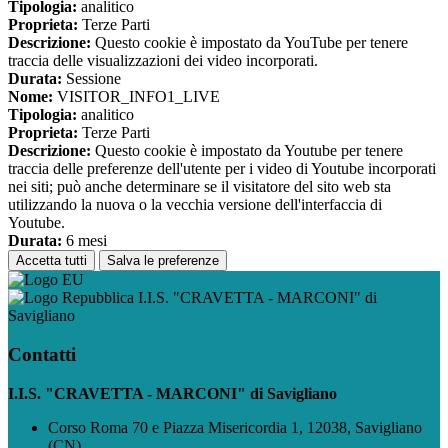
Tipologia:
analitico
Proprieta:
Terze Parti
Descrizione:
Questo cookie è impostato da YouTube per tenere
traccia delle visualizzazioni dei video incorporati.
Durata:
Sessione
Nome:
VISITOR_INFO1_LIVE
Tipologia:
analitico
Proprieta:
Terze Parti
Descrizione:
Questo cookie è impostato da Youtube per tenere
traccia delle preferenze dell'utente per i video di Youtube incorporati
nei siti; può anche determinare se il visitatore del sito web sta
utilizzando la nuova o la vecchia versione dell'interfaccia di
Youtube.
Durata:
6 mesi
Accetta tutti
Salva le preferenze
I.I.S. "CRAVETTA - MARCONI" di
Savigliano
Contatti
I.I.S. "CRAVETTA - MARCONI" di Savigliano
Corso Roma 70 e Piazza Misericordia 1, 12038, Savigliano
(CN)