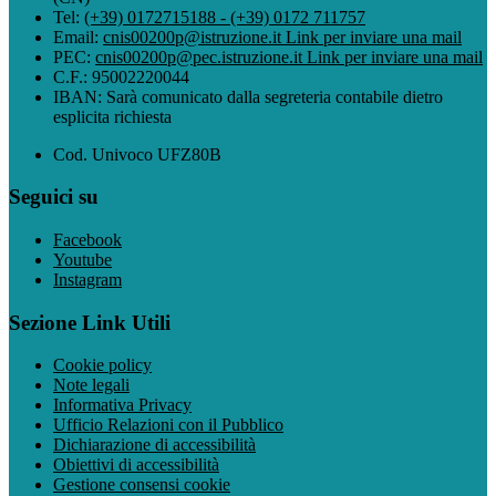
Tel:
(+39) 0172715188 - (+39) 0172 711757
Email:
cnis00200p@istruzione.it
Link per inviare una mail
PEC:
cnis00200p@pec.istruzione.it
Link per inviare una mail
C.F.: 95002220044
IBAN: Sarà comunicato dalla segreteria contabile dietro
esplicita richiesta
Cod. Univoco UFZ80B
Seguici su
Facebook
Youtube
Instagram
Sezione Link Utili
Cookie policy
Note legali
Informativa Privacy
Ufficio Relazioni con il Pubblico
Dichiarazione di accessibilità
Obiettivi di accessibilità
Gestione consensi cookie