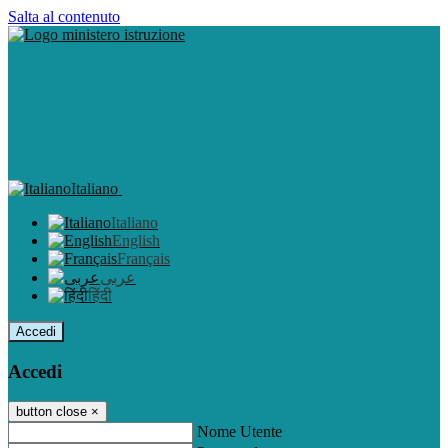
Salta al contenuto
Italiano
Italiano
English
Français
عربى
हिंदी
Accedi
Accedi
button close
×
Nome Utente