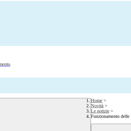
amento
Home
>
Novità
>
Le notizie
>
Funzionamento delle B