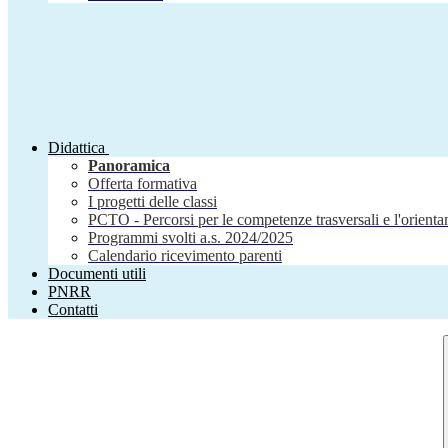
Didattica
Panoramica
Offerta formativa
I progetti delle classi
PCTO - Percorsi per le competenze trasversali e l'orient
Programmi svolti a.s. 2024/2025
Calendario ricevimento parenti
Documenti utili
PNRR
Contatti