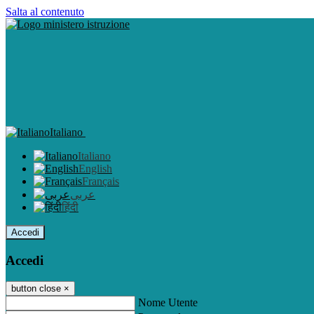
Salta al contenuto
Italiano
Italiano
English
Français
عربى
हिंदी
Accedi
Accedi
button close
×
Nome Utente