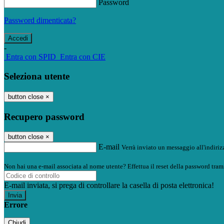
Password
Password dimenticata?
-
Entra con SPID
Entra con CIE
Seleziona utente
button close
×
Recupero password
button close
×
E-mail
Verrà inviato un messaggio all'indirizz
Non hai una e-mail associata al nome utente? Effettua il reset della password tram
E-mail inviata, si prega di controllare la casella di posta elettronica!
Errore
Chiudi