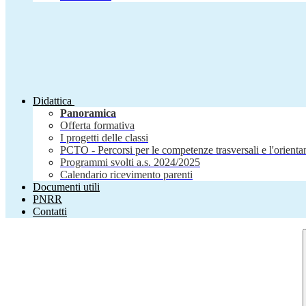
Didattica
Panoramica
Offerta formativa
I progetti delle classi
PCTO - Percorsi per le competenze trasversali e l'orient
Programmi svolti a.s. 2024/2025
Calendario ricevimento parenti
Documenti utili
PNRR
Contatti