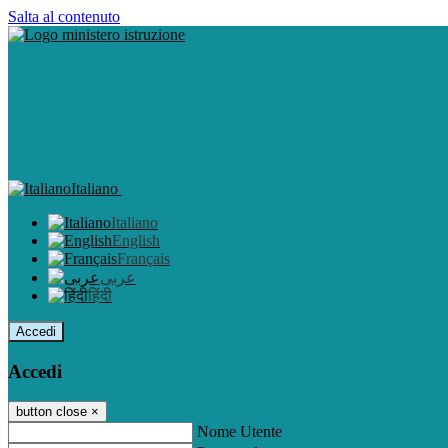
Salta al contenuto
Italiano
Italiano
English
Français
عربى
हिंदी
Accedi
Accedi
button close
×
Nome Utente