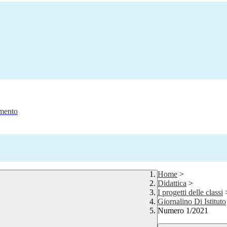
amento
Home
>
Didattica
>
I progetti delle classi
Giornalino Di Istituto
Numero 1/2021