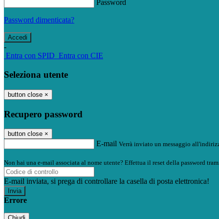
Password
Password dimenticata?
-
Entra con SPID
Entra con CIE
Seleziona utente
button close
×
Recupero password
button close
×
E-mail
Verrà inviato un messaggio all'indirizz
Non hai una e-mail associata al nome utente? Effettua il reset della password tram
E-mail inviata, si prega di controllare la casella di posta elettronica!
Errore
Chiudi