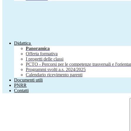
Didattica
Panoramica
Offerta formativa
I progetti delle classi
PCTO - Percorsi per le competenze trasversali e l'orient
Programmi svolti a.s. 2024/2025
Calendario ricevimento parenti
Documenti utili
PNRR
Contatti