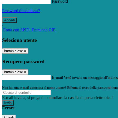
Password
Password dimenticata?
-
Entra con SPID
Entra con CIE
Seleziona utente
button close
×
Recupero password
button close
×
E-mail
Verrà inviato un messaggio all'indirizz
Non hai una e-mail associata al nome utente? Effettua il reset della password tram
E-mail inviata, si prega di controllare la casella di posta elettronica!
Errore
Chiudi