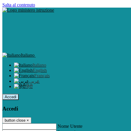
Salta al contenuto
Italiano
Italiano
English
Français
عربى
हिंदी
Accedi
Accedi
button close
×
Nome Utente