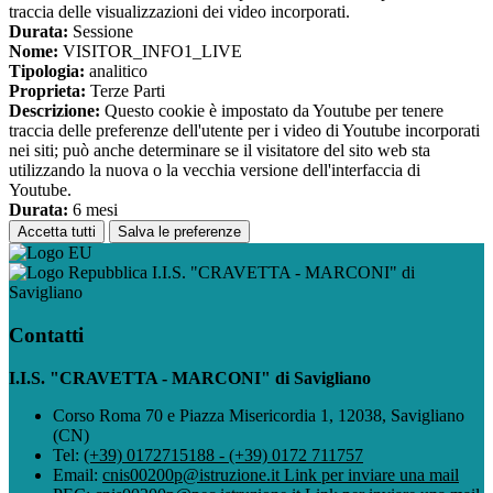
traccia delle visualizzazioni dei video incorporati.
Durata:
Sessione
Nome:
VISITOR_INFO1_LIVE
Tipologia:
analitico
Proprieta:
Terze Parti
Descrizione:
Questo cookie è impostato da Youtube per tenere
traccia delle preferenze dell'utente per i video di Youtube incorporati
nei siti; può anche determinare se il visitatore del sito web sta
utilizzando la nuova o la vecchia versione dell'interfaccia di
Youtube.
Durata:
6 mesi
Accetta tutti
Salva le preferenze
I.I.S. "CRAVETTA - MARCONI" di
Savigliano
Contatti
I.I.S. "CRAVETTA - MARCONI" di Savigliano
Corso Roma 70 e Piazza Misericordia 1, 12038, Savigliano
(CN)
Tel:
(+39) 0172715188 - (+39) 0172 711757
Email:
cnis00200p@istruzione.it
Link per inviare una mail