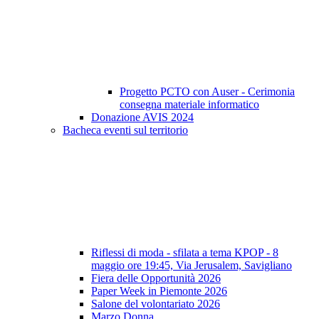
Progetto PCTO con Auser - Cerimonia
consegna materiale informatico
Donazione AVIS 2024
Bacheca eventi sul territorio
Riflessi di moda - sfilata a tema KPOP - 8
maggio ore 19:45, Via Jerusalem, Savigliano
Fiera delle Opportunità 2026
Paper Week in Piemonte 2026
Salone del volontariato 2026
Marzo Donna