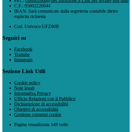
PEC:
cnis00200p@pec.istruzione.it
Link per inviare una mail
C.F.: 95002220044
IBAN: Sarà comunicato dalla segreteria contabile dietro
esplicita richiesta
Cod. Univoco UFZ80B
Seguici su
Facebook
Youtube
Instagram
Sezione Link Utili
Cookie policy
Note legali
Informativa Privacy
Ufficio Relazioni con il Pubblico
Dichiarazione di accessibilità
Obiettivi di accessibilità
Gestione consensi cookie
Pagina visualizzata 149 volte