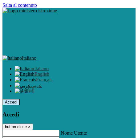
Salta al contenuto
Italiano
Italiano
English
Français
عربى
हिंदी
Accedi
Accedi
button close
×
Nome Utente