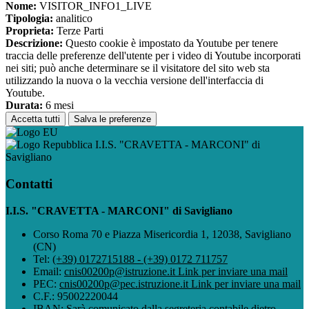
Nome:
VISITOR_INFO1_LIVE
Tipologia:
analitico
Proprieta:
Terze Parti
Descrizione:
Questo cookie è impostato da Youtube per tenere
traccia delle preferenze dell'utente per i video di Youtube incorporati
nei siti; può anche determinare se il visitatore del sito web sta
utilizzando la nuova o la vecchia versione dell'interfaccia di
Youtube.
Durata:
6 mesi
Accetta tutti
Salva le preferenze
I.I.S. "CRAVETTA - MARCONI" di
Savigliano
Contatti
I.I.S. "CRAVETTA - MARCONI" di Savigliano
Corso Roma 70 e Piazza Misericordia 1, 12038, Savigliano
(CN)
Tel:
(+39) 0172715188 - (+39) 0172 711757
Email:
cnis00200p@istruzione.it
Link per inviare una mail
PEC:
cnis00200p@pec.istruzione.it
Link per inviare una mail
C.F.: 95002220044
IBAN: Sarà comunicato dalla segreteria contabile dietro