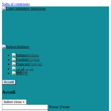
Salta al contenuto
Italiano
Italiano
English
Français
عربى
हिंदी
Accedi
Accedi
button close
×
Nome Utente