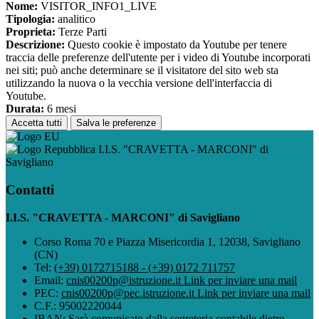
Nome:
VISITOR_INFO1_LIVE
Tipologia:
analitico
Proprieta:
Terze Parti
Descrizione:
Questo cookie è impostato da Youtube per tenere
traccia delle preferenze dell'utente per i video di Youtube incorporati
nei siti; può anche determinare se il visitatore del sito web sta
utilizzando la nuova o la vecchia versione dell'interfaccia di
Youtube.
Durata:
6 mesi
Accetta tutti
Salva le preferenze
I.I.S. "CRAVETTA - MARCONI" di
Savigliano
Contatti
I.I.S. "CRAVETTA - MARCONI" di Savigliano
Corso Roma 70 e Piazza Misericordia 1, 12038, Savigliano
(CN)
Tel:
(+39) 0172715188 - (+39) 0172 711757
Email:
cnis00200p@istruzione.it
Link per inviare una mail
PEC:
cnis00200p@pec.istruzione.it
Link per inviare una mail
C.F.: 95002220044
IBAN: Sarà comunicato dalla segreteria contabile dietro