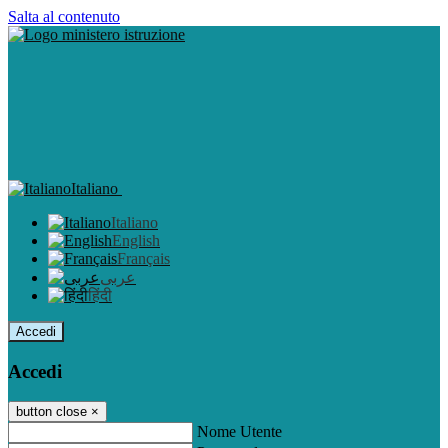
Salta al contenuto
Italiano
Italiano
English
Français
عربى
हिंदी
Accedi
Accedi
button close
×
Nome Utente