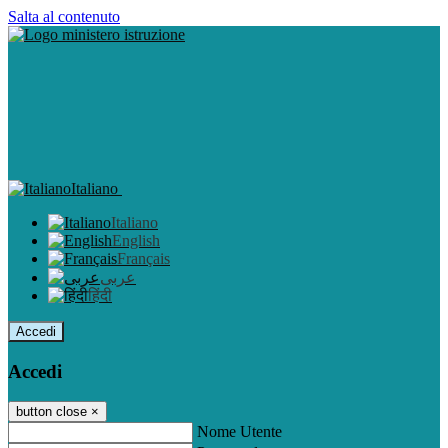
Salta al contenuto
Italiano
Italiano
English
Français
عربى
हिंदी
Accedi
Accedi
button close
×
Nome Utente