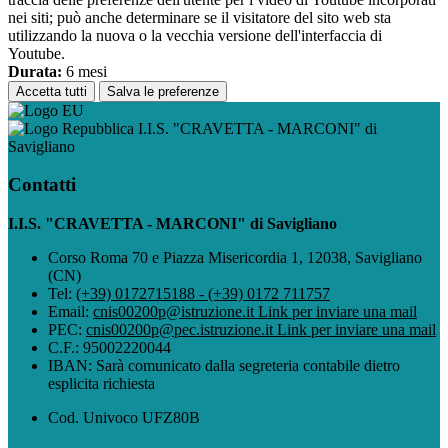
nei siti; può anche determinare se il visitatore del sito web sta
utilizzando la nuova o la vecchia versione dell'interfaccia di
Youtube.
Durata:
6 mesi
Accetta tutti
Salva le preferenze
I.I.S. "CRAVETTA - MARCONI" di
Savigliano
Contatti
I.I.S. "CRAVETTA - MARCONI" di Savigliano
Corso Roma 70 e Piazza Misericordia 1, 12038, Savigliano
(CN)
Tel:
(+39) 0172715188 - (+39) 0172 711757
Email:
cnis00200p@istruzione.it
Link per inviare una mail
PEC:
cnis00200p@pec.istruzione.it
Link per inviare una mail
C.F.: 95002220044
IBAN: Sarà comunicato dalla segreteria contabile dietro
esplicita richiesta
Cod. Univoco UFZ80B