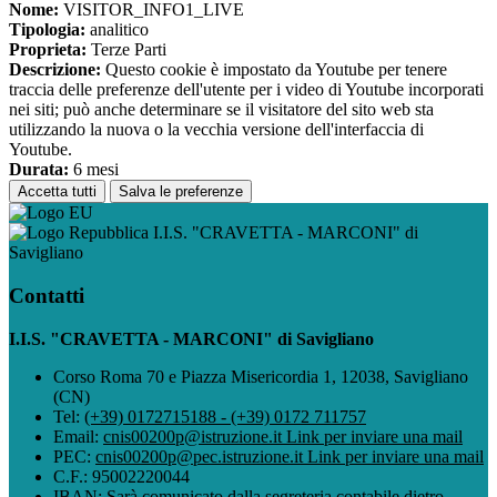
Nome:
VISITOR_INFO1_LIVE
Tipologia:
analitico
Proprieta:
Terze Parti
Descrizione:
Questo cookie è impostato da Youtube per tenere
traccia delle preferenze dell'utente per i video di Youtube incorporati
nei siti; può anche determinare se il visitatore del sito web sta
utilizzando la nuova o la vecchia versione dell'interfaccia di
Youtube.
Durata:
6 mesi
Accetta tutti
Salva le preferenze
I.I.S. "CRAVETTA - MARCONI" di
Savigliano
Contatti
I.I.S. "CRAVETTA - MARCONI" di Savigliano
Corso Roma 70 e Piazza Misericordia 1, 12038, Savigliano
(CN)
Tel:
(+39) 0172715188 - (+39) 0172 711757
Email:
cnis00200p@istruzione.it
Link per inviare una mail
PEC:
cnis00200p@pec.istruzione.it
Link per inviare una mail
C.F.: 95002220044
IBAN: Sarà comunicato dalla segreteria contabile dietro