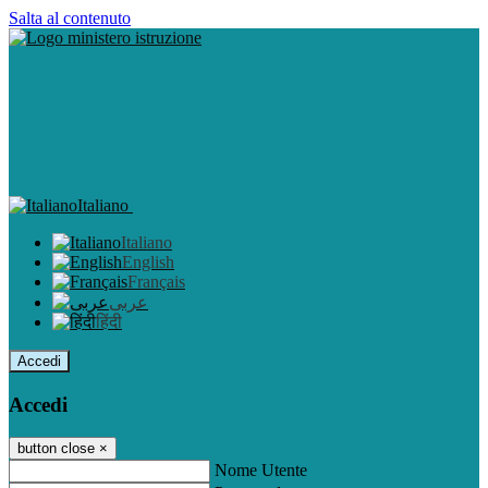
Salta al contenuto
Italiano
Italiano
English
Français
عربى
हिंदी
Accedi
Accedi
button close
×
Nome Utente