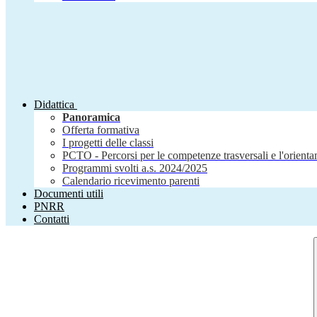
Didattica
Panoramica
Offerta formativa
I progetti delle classi
PCTO - Percorsi per le competenze trasversali e l'orient
Programmi svolti a.s. 2024/2025
Calendario ricevimento parenti
Documenti utili
PNRR
Contatti