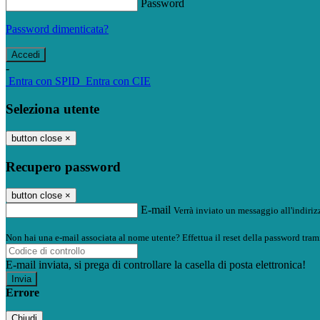
Password
Password dimenticata?
-
Entra con SPID
Entra con CIE
Seleziona utente
button close
×
Recupero password
button close
×
E-mail
Verrà inviato un messaggio all'indirizz
Non hai una e-mail associata al nome utente? Effettua il reset della password tram
E-mail inviata, si prega di controllare la casella di posta elettronica!
Errore
Chiudi