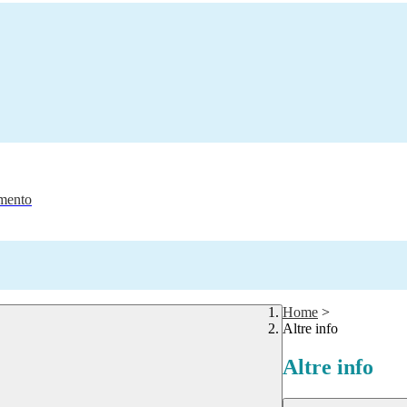
amento
Home
>
Altre info
Altre info