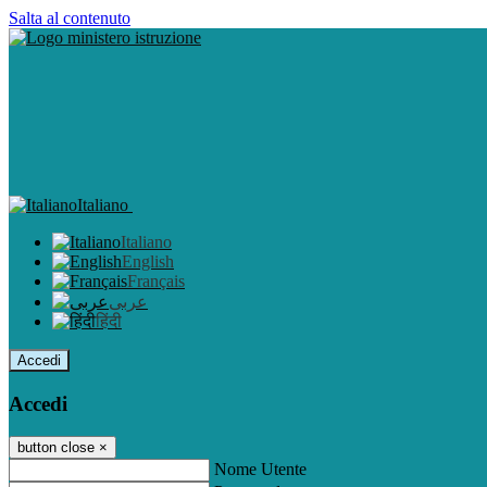
Salta al contenuto
Italiano
Italiano
English
Français
عربى
हिंदी
Accedi
Accedi
button close
×
Nome Utente