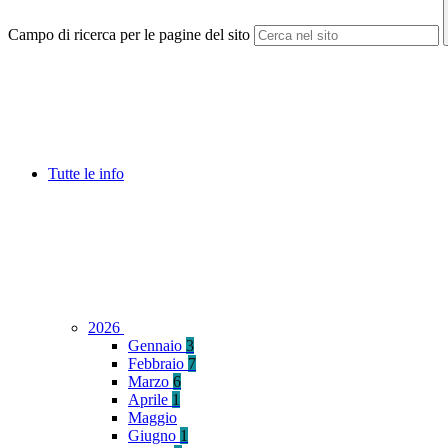
Campo di ricerca per le pagine del sito
Tutte le info
2026
Gennaio
3
Febbraio
7
Marzo
6
Aprile
1
Maggio
Giugno
1