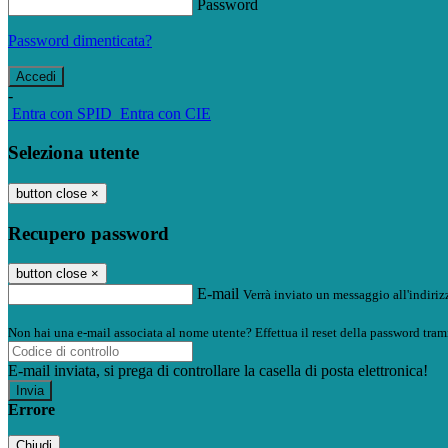
Password
Password dimenticata?
-
Entra con SPID
Entra con CIE
Seleziona utente
button close
×
Recupero password
button close
×
E-mail
Verrà inviato un messaggio all'indirizz
Non hai una e-mail associata al nome utente? Effettua il reset della password tram
E-mail inviata, si prega di controllare la casella di posta elettronica!
Errore
Chiudi