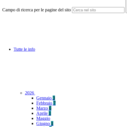
Campo di ricerca per le pagine del sito
Tutte le info
2026
Gennaio
3
Febbraio
7
Marzo
6
Aprile
1
Maggio
Giugno
1