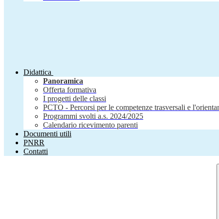
Didattica
Panoramica
Offerta formativa
I progetti delle classi
PCTO - Percorsi per le competenze trasversali e l'orient
Programmi svolti a.s. 2024/2025
Calendario ricevimento parenti
Documenti utili
PNRR
Contatti