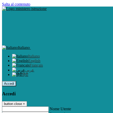
Salta al contenuto
Italiano
Italiano
English
Français
عربى
हिंदी
Accedi
Accedi
button close
×
Nome Utente