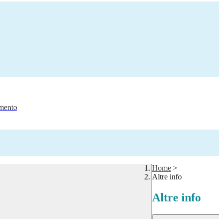
amento
Home
>
Altre info
Altre info