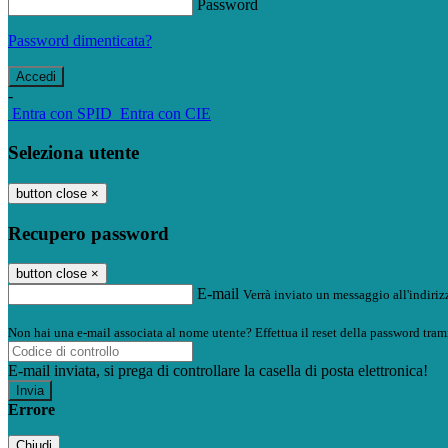
Password
Password dimenticata?
-
Entra con SPID
Entra con CIE
Seleziona utente
button close
×
Recupero password
button close
×
E-mail
Verrà inviato un messaggio all'indirizz
Non hai una e-mail associata al nome utente? Effettua il reset della password tram
E-mail inviata, si prega di controllare la casella di posta elettronica!
Errore
Chiudi