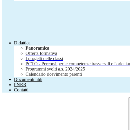
Didattica
Panoramica
Offerta formativa
I progetti delle classi
PCTO - Percorsi per le competenze trasversali e l'orient
Programmi svolti a.s. 2024/2025
Calendario ricevimento parenti
Documenti utili
PNRR
Contatti