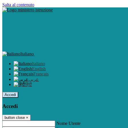
Salta al contenuto
Italiano
Italiano
English
Français
عربى
हिंदी
Accedi
Accedi
button close
×
Nome Utente