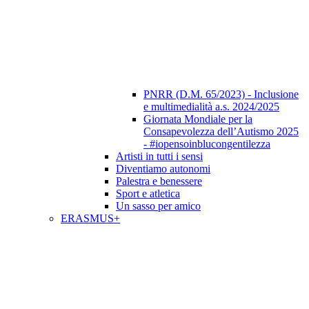
PNRR (D.M. 65/2023) - Inclusione
e multimedialità a.s. 2024/2025
Giornata Mondiale per la
Consapevolezza dell’Autismo 2025
- #iopensoinblucongentilezza
Artisti in tutti i sensi
Diventiamo autonomi
Palestra e benessere
Sport e atletica
Un sasso per amico
ERASMUS+