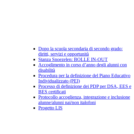
Dopo la scuola secondaria di secondo grado:
diritti, servizi e opportunità
Stanza Snoezelen: BOLLE IN-OUT
Accoglimento in corso d’anno degli alunni con
disabilità
Procedura per la definizione del Piano Educativo
Individualizzato (PEI)
Processo di definizione dei PDP per DSA, EES e
BES certificati
Protocollo accoglienza, integrazione e inclusione
alunne/alunni nai/non italofoni
Progetto LIS