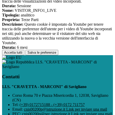
traccia delle visualizzazioni dei video incorporati.
Durata:
Sessione
Nome:
VISITOR_INFO1_LIVE
Tipologia:
analitico
Proprieta:
Terze Parti
Descrizione:
Questo cookie è impostato da Youtube per tenere
traccia delle preferenze dell'utente per i video di Youtube incorporati
nei siti; può anche determinare se il visitatore del sito web sta
utilizzando la nuova o la vecchia versione dell'interfaccia di
Youtube.
Durata:
6 mesi
Accetta tutti
Salva le preferenze
I.I.S. "CRAVETTA - MARCONI" di
Savigliano
Contatti
I.I.S. "CRAVETTA - MARCONI" di Savigliano
Corso Roma 70 e Piazza Misericordia 1, 12038, Savigliano
(CN)
Tel:
(+39) 0172715188 - (+39) 0172 711757
Email:
cnis00200p@istruzione.it
Link per inviare una mail
PEC:
cnis00200p@pec.istruzione.it
Link per inviare una mail