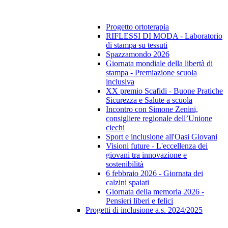
Progetto ortoterapia
RIFLESSI DI MODA - Laboratorio
di stampa su tessuti
Spazzamondo 2026
Giornata mondiale della libertà di
stampa - Premiazione scuola
inclusiva
XX premio Scafidi - Buone Pratiche
Sicurezza e Salute a scuola
Incontro con Simone Zenini,
consigliere regionale dell’Unione
ciechi
Sport e inclusione all'Oasi Giovani
Visioni future - L'eccellenza dei
giovani tra innovazione e
sostenibilità
6 febbraio 2026 - Giornata dei
calzini spaiati
Giornata della memoria 2026 -
Pensieri liberi e felici
Progetti di inclusione a.s. 2024/2025