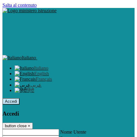
Salta al contenuto
Italiano
Italiano
English
Français
عربى
हिंदी
Accedi
Accedi
button close
×
Nome Utente