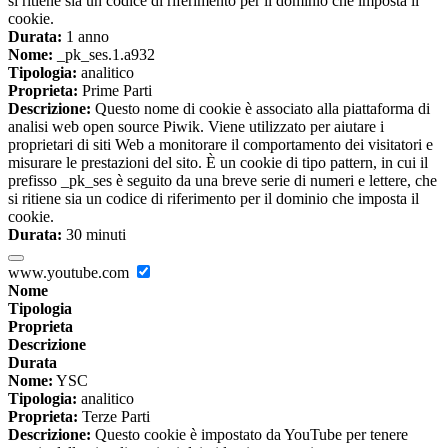
si ritiene sia un codice di riferimento per il dominio che imposta il
cookie.
Durata:
1 anno
Nome:
_pk_ses.1.a932
Tipologia:
analitico
Proprieta:
Prime Parti
Descrizione:
Questo nome di cookie è associato alla piattaforma di
analisi web open source Piwik. Viene utilizzato per aiutare i
proprietari di siti Web a monitorare il comportamento dei visitatori e
misurare le prestazioni del sito. È un cookie di tipo pattern, in cui il
prefisso _pk_ses è seguito da una breve serie di numeri e lettere, che
si ritiene sia un codice di riferimento per il dominio che imposta il
cookie.
Durata:
30 minuti
www.youtube.com
Nome
Tipologia
Proprieta
Descrizione
Durata
Nome:
YSC
Tipologia:
analitico
Proprieta:
Terze Parti
Descrizione:
Questo cookie è impostato da YouTube per tenere