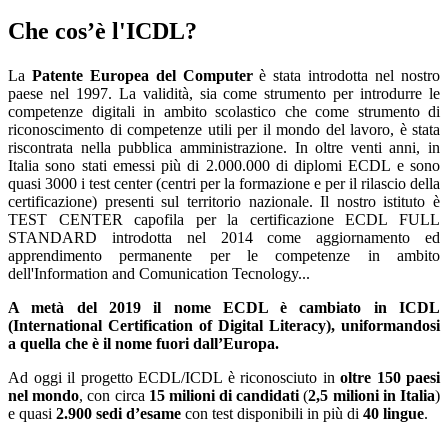
Che cos’è l'ICDL?
La
Patente Europea del Computer
è stata
introdotta nel nostro
paese nel 1997. La validità, sia come strumento per introdurre le
competenze digitali in ambito scolastico che come strumento di
riconoscimento di competenze utili per il mondo del lavoro, è stata
riscontrata nella pubblica amministrazione. In oltre venti anni, in
Italia sono stati emessi più di 2.000.000 di diplomi ECDL e sono
quasi 3000 i test center (centri per la formazione e per il rilascio della
certificazione) presenti sul territorio nazionale. Il nostro
istituto è
TEST CENTER capofila per la certificazione ECDL FULL
STANDARD introdotta nel 2014 come aggiornamento ed
apprendimento permanente per le competenze in ambito
dell'Information and Comunication Tecnology...
A metà del 2019 il nome ECDL è cambiato in ICDL
(International Certification of Digital Literacy), uniformandosi
a quella che è il nome fuori dall’Europa.
Ad oggi il progetto ECDL/ICDL è riconosciuto in
oltre 150 paesi
nel mondo
, con circa
15 milioni di candidati
(
2,5 milioni in Italia
)
e quasi
2.900 sedi d’esame
con test disponibili in più di
40 lingue
.