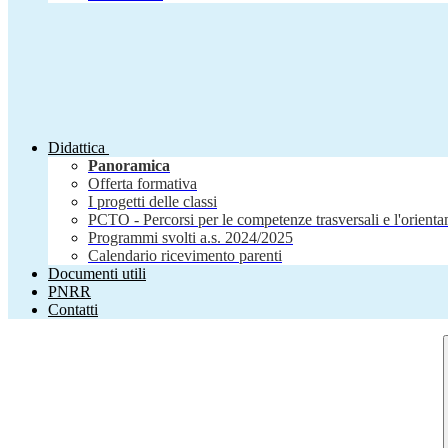
Didattica
Panoramica
Offerta formativa
I progetti delle classi
PCTO - Percorsi per le competenze trasversali e l'orient
Programmi svolti a.s. 2024/2025
Calendario ricevimento parenti
Documenti utili
PNRR
Contatti