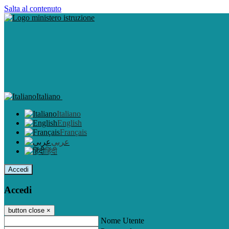
Salta al contenuto
Italiano
Italiano
English
Français
عربى
हिंदी
Accedi
Accedi
button close
×
Nome Utente