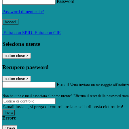
Password
Password dimenticata?
-
Entra con SPID
Entra con CIE
Seleziona utente
button close
×
Recupero password
button close
×
E-mail
Verrà inviato un messaggio all'indirizz
Non hai una e-mail associata al nome utente? Effettua il reset della password tram
E-mail inviata, si prega di controllare la casella di posta elettronica!
Errore
Chiudi