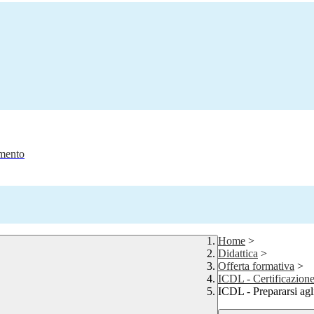
amento
Home
>
Didattica
>
Offerta formativa
>
ICDL - Certificazione
ICDL - Prepararsi agl