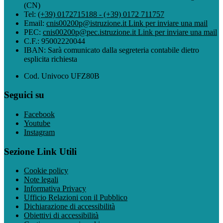
(CN)
Tel:
(+39) 0172715188 - (+39) 0172 711757
Email:
cnis00200p@istruzione.it
Link per inviare una mail
PEC:
cnis00200p@pec.istruzione.it
Link per inviare una mail
C.F.: 95002220044
IBAN: Sarà comunicato dalla segreteria contabile dietro
esplicita richiesta
Cod. Univoco UFZ80B
Seguici su
Facebook
Youtube
Instagram
Sezione Link Utili
Cookie policy
Note legali
Informativa Privacy
Ufficio Relazioni con il Pubblico
Dichiarazione di accessibilità
Obiettivi di accessibilità