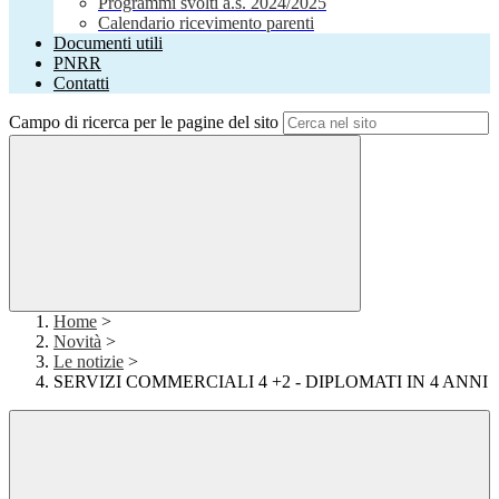
Programmi svolti a.s. 2024/2025
Calendario ricevimento parenti
Documenti utili
PNRR
Contatti
Campo di ricerca per le pagine del sito
Home
>
Novità
>
Le notizie
>
SERVIZI COMMERCIALI 4 +2 - DIPLOMATI IN 4 ANNI