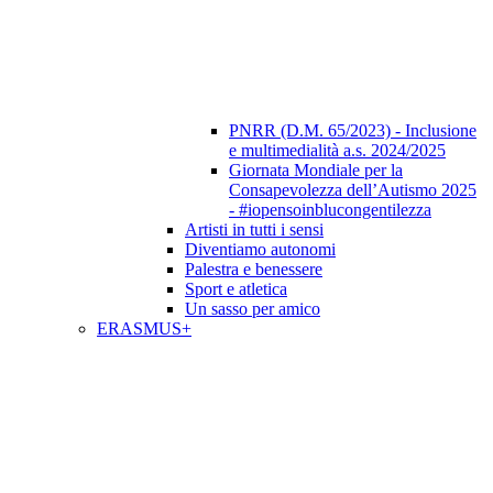
PNRR (D.M. 65/2023) - Inclusione
e multimedialità a.s. 2024/2025
Giornata Mondiale per la
Consapevolezza dell’Autismo 2025
- #iopensoinblucongentilezza
Artisti in tutti i sensi
Diventiamo autonomi
Palestra e benessere
Sport e atletica
Un sasso per amico
ERASMUS+