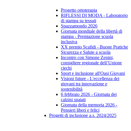
Progetto ortoterapia
RIFLESSI DI MODA - Laboratorio
di stampa su tessuti
Spazzamondo 2026
Giornata mondiale della libertà di
stampa - Premiazione scuola
inclusiva
XX premio Scafidi - Buone Pratiche
Sicurezza e Salute a scuola
Incontro con Simone Zenini,
consigliere regionale dell’Unione
ciechi
Sport e inclusione all'Oasi Giovani
Visioni future - L'eccellenza dei
giovani tra innovazione e
sostenibilità
6 febbraio 2026 - Giornata dei
calzini spaiati
Giornata della memoria 2026 -
Pensieri liberi e felici
Progetti di inclusione a.s. 2024/2025