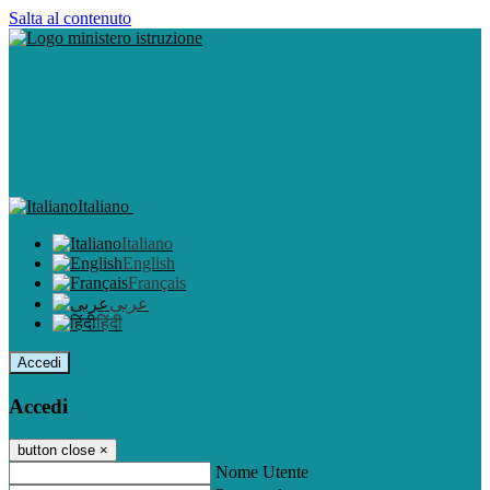
Salta al contenuto
Italiano
Italiano
English
Français
عربى
हिंदी
Accedi
Accedi
button close
×
Nome Utente