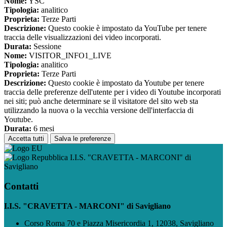
Nome:
YSC
Tipologia:
analitico
Proprieta:
Terze Parti
Descrizione:
Questo cookie è impostato da YouTube per tenere
traccia delle visualizzazioni dei video incorporati.
Durata:
Sessione
Nome:
VISITOR_INFO1_LIVE
Tipologia:
analitico
Proprieta:
Terze Parti
Descrizione:
Questo cookie è impostato da Youtube per tenere
traccia delle preferenze dell'utente per i video di Youtube incorporati
nei siti; può anche determinare se il visitatore del sito web sta
utilizzando la nuova o la vecchia versione dell'interfaccia di
Youtube.
Durata:
6 mesi
Accetta tutti
Salva le preferenze
I.I.S. "CRAVETTA - MARCONI" di
Savigliano
Contatti
I.I.S. "CRAVETTA - MARCONI" di Savigliano
Corso Roma 70 e Piazza Misericordia 1, 12038, Savigliano