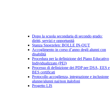
Dopo la scuola secondaria di secondo grado:
diritti, servizi e opportunità
Stanza Snoezelen: BOLLE IN-OUT
Accoglimento in corso d’anno degli alunni con
disabilità
Procedura per la definizione del Piano Educativo
Individualizzato (PEI)
Processo di definizione dei PDP per DSA, EES e
BES certificati
Protocollo accoglienza, integrazione e inclusione
alunne/alunni nai/non italofoni
Progetto LIS