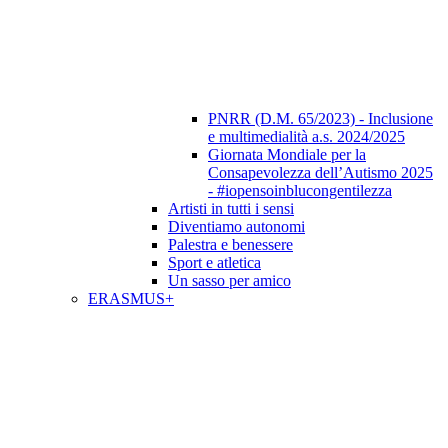
PNRR (D.M. 65/2023) - Inclusione
e multimedialità a.s. 2024/2025
Giornata Mondiale per la
Consapevolezza dell’Autismo 2025
- #iopensoinblucongentilezza
Artisti in tutti i sensi
Diventiamo autonomi
Palestra e benessere
Sport e atletica
Un sasso per amico
ERASMUS+