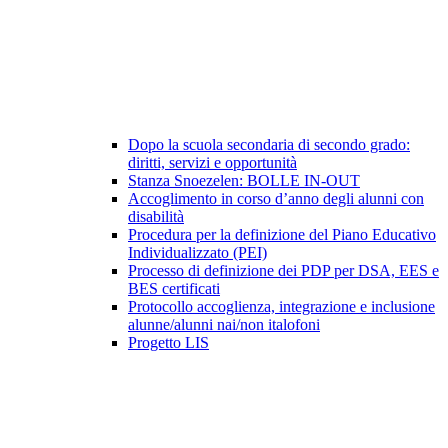
Dopo la scuola secondaria di secondo grado:
diritti, servizi e opportunità
Stanza Snoezelen: BOLLE IN-OUT
Accoglimento in corso d’anno degli alunni con
disabilità
Procedura per la definizione del Piano Educativo
Individualizzato (PEI)
Processo di definizione dei PDP per DSA, EES e
BES certificati
Protocollo accoglienza, integrazione e inclusione
alunne/alunni nai/non italofoni
Progetto LIS