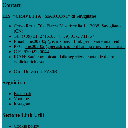
Contatti
I.I.S. "CRAVETTA - MARCONI" di Savigliano
Corso Roma 70 e Piazza Misericordia 1, 12038, Savigliano
(CN)
Tel:
(+39) 0172715188 - (+39) 0172 711757
Email:
cnis00200p@istruzione.it
Link per inviare una mail
PEC:
cnis00200p@pec.istruzione.it
Link per inviare una mail
C.F.: 95002220044
IBAN: Sarà comunicato dalla segreteria contabile dietro
esplicita richiesta
Cod. Univoco UFZ80B
Seguici su
Facebook
Youtube
Instagram
Sezione Link Utili
Cookie policy