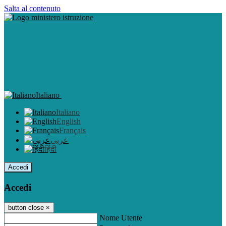
Salta al contenuto
Italiano
Italiano
English
Français
عربى
हिंदी
Accedi
Accedi
button close
×
Nome Utente