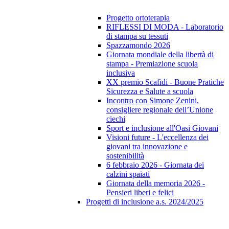
Progetto ortoterapia
RIFLESSI DI MODA - Laboratorio
di stampa su tessuti
Spazzamondo 2026
Giornata mondiale della libertà di
stampa - Premiazione scuola
inclusiva
XX premio Scafidi - Buone Pratiche
Sicurezza e Salute a scuola
Incontro con Simone Zenini,
consigliere regionale dell’Unione
ciechi
Sport e inclusione all'Oasi Giovani
Visioni future - L'eccellenza dei
giovani tra innovazione e
sostenibilità
6 febbraio 2026 - Giornata dei
calzini spaiati
Giornata della memoria 2026 -
Pensieri liberi e felici
Progetti di inclusione a.s. 2024/2025